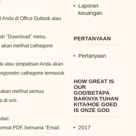
.
Laporan
keuangan
Anda di Office Outlook atau
buah "Download" menu.
PERTANYAAN
 akan melihat cathegorie
Pertanyaan
ta atau simpatisan Anda akan
egorieën cathegorie termasuk
HOW GREAT IS
OUR
 akan melihat semua
GOD/BETAPA
BAIKNYA TUHAN
 di sini.
KITA/HOE GOED
IS ONZE GOD
dari:
2017
format PDF, bernama "Email