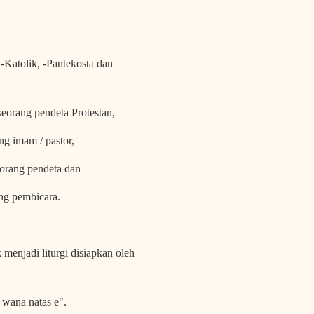
, -Katolik, -Pantekosta dan
seorang pendeta Protestan,
ng imam / pastor,
eorang pendeta dan
ng pembicara.
enjadi liturgi disiapkan oleh
 wana natas e".